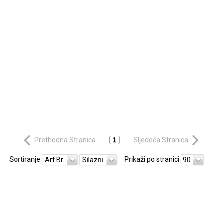
Prethodna Stranica
1
Sljedeća Stranica
Sortiranje
Prikaži po stranici
Art.Br.
Silazni
90