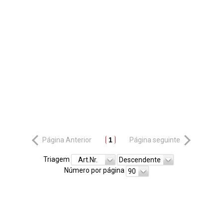
Página Anterior
1
Página seguinte
Triagem
Art.Nr.
Descendente
Número por página
90