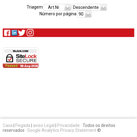
Triagem
Art.Nr.
Descendente
Número por página
90
Casa
|
Pegada
|
aviso Legal
|
Privacidade
· Todos os direitos
reservados ·
Google Analytics Privacy Statement
©