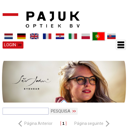
LOGIN
PESQUISA
Página Anterior
1
Página seguinte